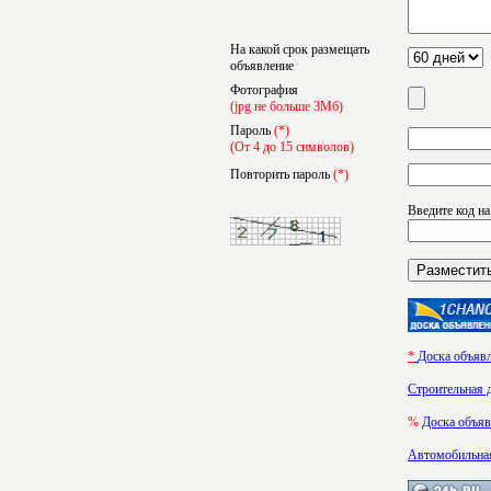
На какой срок размещать
объявление
Фотография
(jpg не больше 3Мб)
Пароль
(*)
(От 4 до 15 символов)
Повторить пароль
(*)
Введите код на
*
Доска объяв
Строительная 
%
Доска объя
Автомобильная