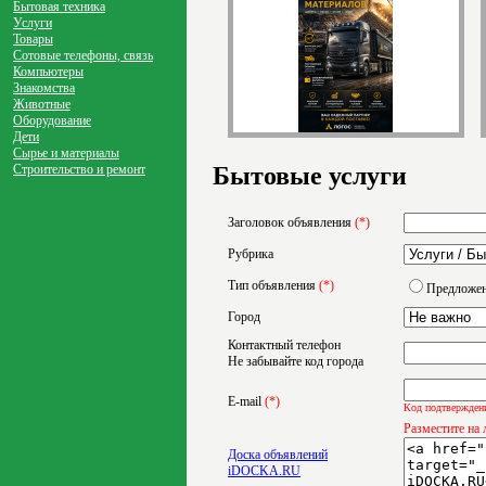
Бытовая техника
Услуги
Товары
Сотовые телефоны, связь
Компьютеры
Знакомства
Животные
Оборудование
Дети
Сырье и материалы
Строительство и ремонт
Бытовые услуги
Заголовок объявления
(*)
Рубрика
Тип объявления
(*)
Предложе
Город
Контактный телефон
Не забывайте код города
E-mail
(*)
Код подтверждени
Разместите на
Доска объявлений
iDOCKA.RU