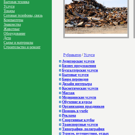
Бытовая техника
Услуги
Товары
Сотовые телефоны, связь
Компьютеры
Знакомства
Животные
Оборудование
Дети
Сырье и материалы
Строительство и ремонт
Рубрикатор
/
Услуги
Аудиторские услуги
Бизнес предложения
Бухгалтерские услуги
Бытовые услуги
Бюро переводов
Дизайн интерьера
Косметические услуги
Массаж
Медицинские услуги
Обучение и курсы
Организация праздников
Помощь в учебе
Реклама
Спортивные клубы
Транспортные услуги
Типографии, полиграфия
Туризм, путешествия, отдых