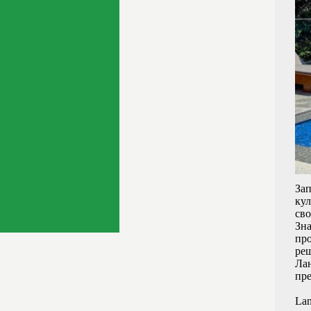
Зап
кул
св
Зна
пр
реш
Лан
пр
Lan