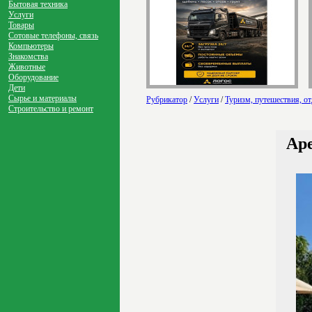
Бытовая техника
Услуги
Товары
Сотовые телефоны, связь
Компьютеры
Знакомства
Животные
Оборудование
Дети
Сырье и материалы
Рубрикатор
/
Услуги
/
Туризм, путешествия, о
Строительство и ремонт
Ар