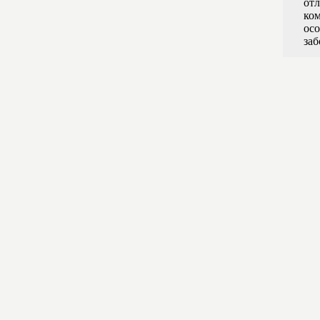
отл
ком
осо
заб