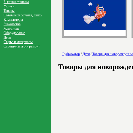
Бытовая техника
Услуги
Товары
Сотовые телефоны, связь
Компьютеры
Знакомства
Животные
Оборудование
Дети
Сырье и материалы
Строительство и ремонт
Рубрикатор
/
Дети
/
Товары для новорожденны
Товары для новорожд