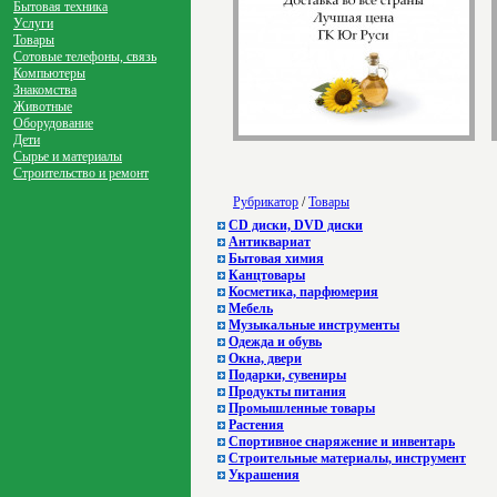
Бытовая техника
Услуги
Товары
Сотовые телефоны, связь
Компьютеры
Знакомства
Животные
Оборудование
Дети
Сырье и материалы
Строительство и ремонт
Рубрикатор
/
Товары
CD диски, DVD диски
Антиквариат
Бытовая химия
Канцтовары
Косметика, парфюмерия
Мебель
Музыкальные инструменты
Одежда и обувь
Окна, двери
Подарки, сувениры
Продукты питания
Промышленные товары
Растения
Спортивное снаряжение и инвентарь
Строительные материалы, инструмент
Украшения