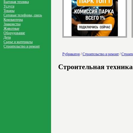
Бытовая техника
Услуги
Товары
Сотовые телефоны, связь
Компьютеры
Знакомства
Животные
Оборудование
Дети
Сырье и материалы
Строительство и ремонт
Рубрикатор
/
Строительство и ремонт
/
Строите
Строительная техника