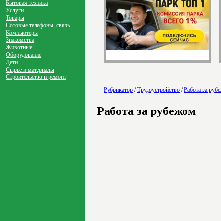
Бытовая техника
Услуги
Товары
Сотовые телефоны, связь
Компьютеры
Знакомства
Животные
Оборудование
Дети
Сырье и материалы
Строительство и ремонт
Рубрикатор
/
Трудоустройство
/
Работа за руб
Работа за рубежом