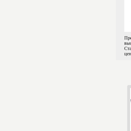
Пре
вы
Ста
цен