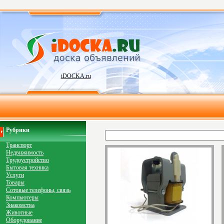
iDOCKA.ru
Рубрики
Транспорт
Недвижимость
Трудоустройство
Бытовая техника
Услуги
Товары
Сотовые телефоны, связь
Компьютеры
Знакомства
Животные
Оборудование