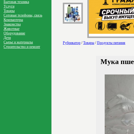
Бытовая техника
Услуги
Товары
Сотовые телефоны, связь
Компьютеры
Знакомства
Животные
Оборудование
Дети
Сырье и материалы
Рубрикатор
/
Товары
/
Продукты питания
Строительство и ремонт
Мука пше