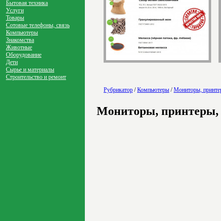
Бытовая техника
Услуги
Товары
Сотовые телефоны, связь
Компьютеры
Знакомства
Животные
Оборудование
Дети
Сырье и материалы
Строительство и ремонт
Рубрикатор
/
Компьютеры
/
Мониторы, принте
Мониторы, принтеры,