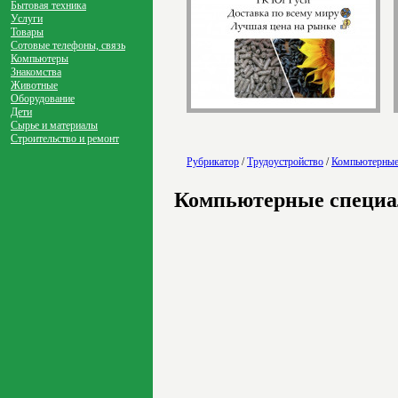
Бытовая техника
Услуги
Товары
Сотовые телефоны, связь
Компьютеры
Знакомства
Животные
Оборудование
Дети
Сырье и материалы
Строительство и ремонт
Рубрикатор
/
Трудоустройство
/
Компьютерные
Компьютерные специ