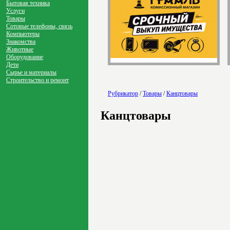
Бытовая техника
Услуги
Товары
Сотовые телефоны, связь
Компьютеры
Знакомства
Животные
Оборудование
Дети
Сырье и материалы
Строительство и ремонт
Рубрикатор
/
Товары
/
Канцтовары
Канцтовары