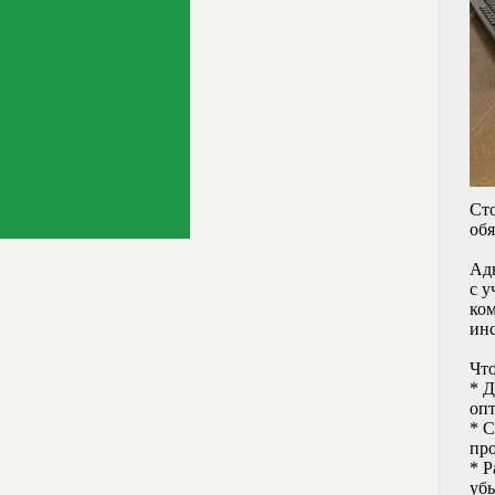
Ст
обя
Адв
с у
ко
ин
Что
* Д
оп
* С
про
* Р
убы