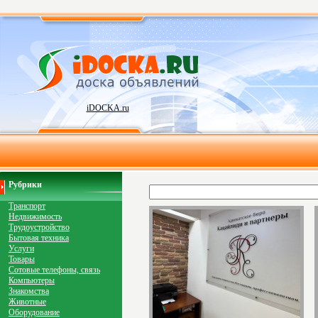
iDOCKA.ru
Рубрики
Транспорт
Недвижимость
Трудоустройство
Бытовая техника
Услуги
Товары
Сотовые телефоны, связь
Компьютеры
Знакомства
Животные
Оборудование